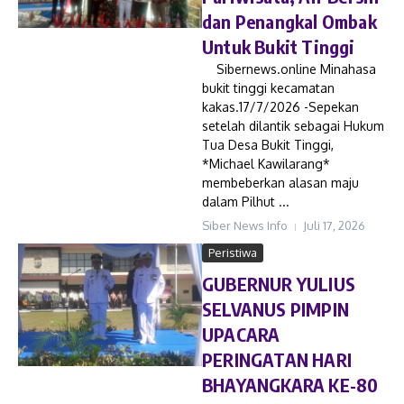
dan Penangkal Ombak
Untuk Bukit Tinggi
Sibernews.online Minahasa
bukit tinggi kecamatan
kakas.17/7/2026 -Sepekan
setelah dilantik sebagai Hukum
Tua Desa Bukit Tinggi,
*Michael Kawilarang*
membeberkan alasan maju
dalam Pilhut ...
Siber News Info
Juli 17, 2026
Peristiwa
GUBERNUR YULIUS
SELVANUS PIMPIN
UPACARA
PERINGATAN HARI
BHAYANGKARA KE-80